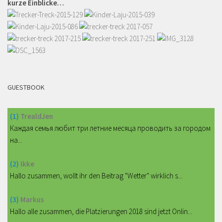
kurze Einblicke…
GUESTBOOK
(1)
TrealdJen
Каждая семья любит три летние месяца проводить за городом
на...
(2)
Ikke
Hallo zusammen, wollt ihr den Beitrag "Wetter" wirklich s...
(3)
Markus
Hallo alle zusammen, die Platzierungen 2018 sind jetzt Onlin...