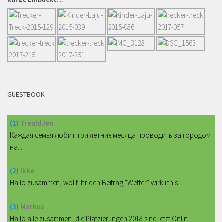
GUESTBOOK
(1)
TrealdJen
Каждая семья любит три летние месяца проводить за городом
на...
(2)
Ikke
Hallo zusammen, wollt ihr den Beitrag "Wetter" wirklich s...
(3)
Markus
Hallo alle zusammen, die Platzierungen 2018 sind jetzt Onlin...