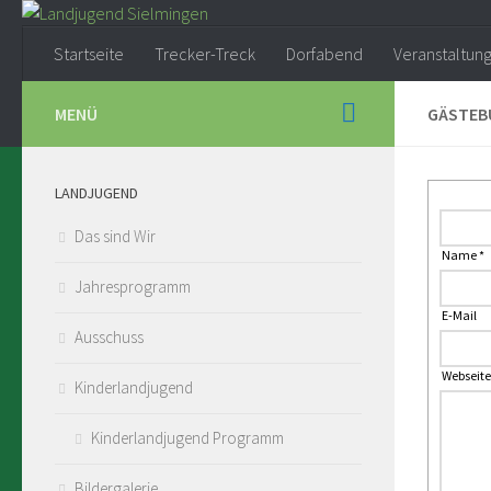
Startseite
Trecker-Treck
Dorfabend
Veranstaltun
MENÜ
GÄSTEB
LANDJUGEND
Das sind Wir
Name *
Jahresprogramm
E-Mail
Ausschuss
Webseite
Kinderlandjugend
Kinderlandjugend Programm
Bildergalerie