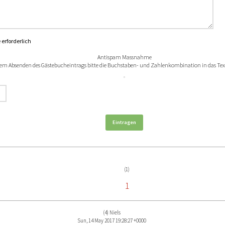
 erforderlich
Antispam Massnahme
em Absenden des Gästebucheintrags bitte die Buchstaben- und Zahlenkombination in das Text
(1)
1
(4) Niels
Sun, 14 May 2017 19:28:27 +0000