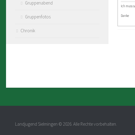
Gruppenabend
Ich muss s
Danke
Gruppenfotos
Chronik
Landjugend Sielmingen © 2026. Alle Rechte vorbehalten.