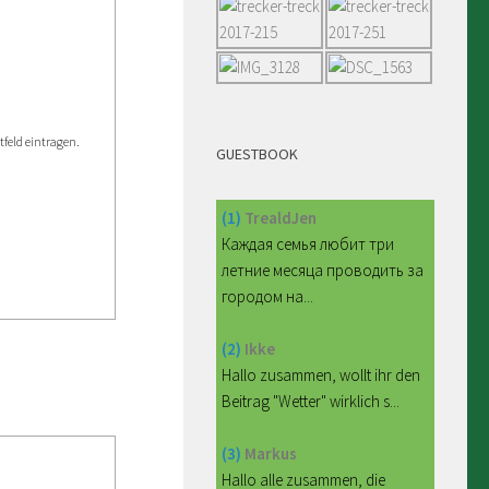
feld eintragen.
GUESTBOOK
(1)
TrealdJen
Каждая семья любит три
летние месяца проводить за
городом на...
(2)
Ikke
Hallo zusammen, wollt ihr den
Beitrag "Wetter" wirklich s...
(3)
Markus
Hallo alle zusammen, die