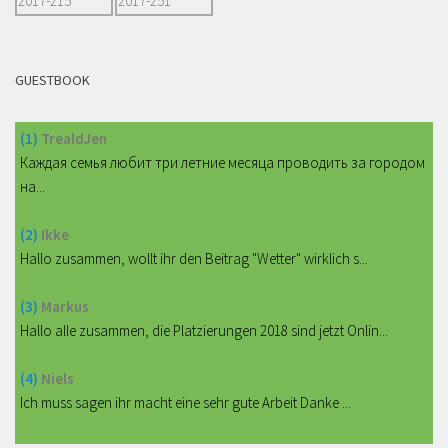
GUESTBOOK
(1)
TrealdJen
Каждая семья любит три летние месяца проводить за городом
на...
(2)
Ikke
Hallo zusammen, wollt ihr den Beitrag "Wetter" wirklich s...
(3)
Markus
Hallo alle zusammen, die Platzierungen 2018 sind jetzt Onlin...
(4)
Niels
Ich muss sagen ihr macht eine sehr gute Arbeit Danke ...